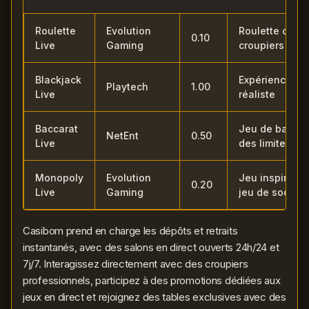
Roulette
Evolution
Roulette clas
0.10
Live
Gaming
croupiers en d
Blackjack
Expérience de
Playtech
1.00
Live
réaliste
Baccarat
Jeu de baccar
NetEnt
0.50
Live
des limites fle
Monopoly
Evolution
Jeu inspiré du
0.20
Live
Gaming
jeu de société
Casibom prend en charge les dépôts et retraits
instantanés, avec des salons en direct ouverts 24h/24 et
7j/7. Interagissez directement avec des croupiers
professionnels, participez à des promotions dédiées aux
jeux en direct et rejoignez des tables exclusives avec des