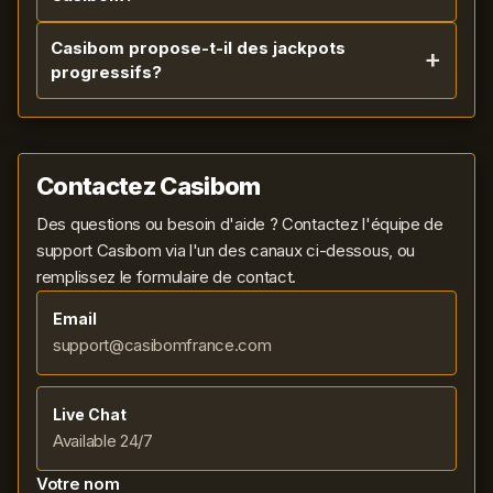
Casibom propose-t-il des jackpots
progressifs?
Contactez Casibom
Des questions ou besoin d'aide ? Contactez l'équipe de
support Casibom via l'un des canaux ci-dessous, ou
remplissez le formulaire de contact.
Email
support@casibomfrance.com
Live Chat
Available 24/7
Votre nom