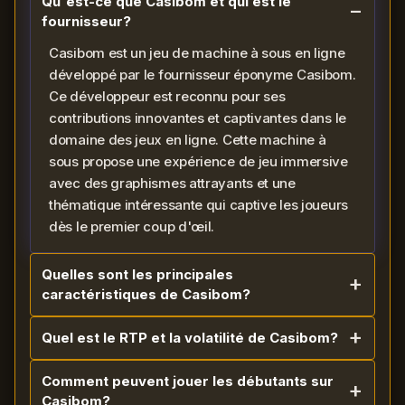
Qu'est-ce que Casibom et qui est le
fournisseur?
Casibom est un jeu de machine à sous en ligne
développé par le fournisseur éponyme Casibom.
Ce développeur est reconnu pour ses
contributions innovantes et captivantes dans le
domaine des jeux en ligne. Cette machine à
sous propose une expérience de jeu immersive
avec des graphismes attrayants et une
thématique intéressante qui captive les joueurs
dès le premier coup d'œil.
Quelles sont les principales
caractéristiques de Casibom?
Quel est le RTP et la volatilité de Casibom?
Comment peuvent jouer les débutants sur
Casibom?