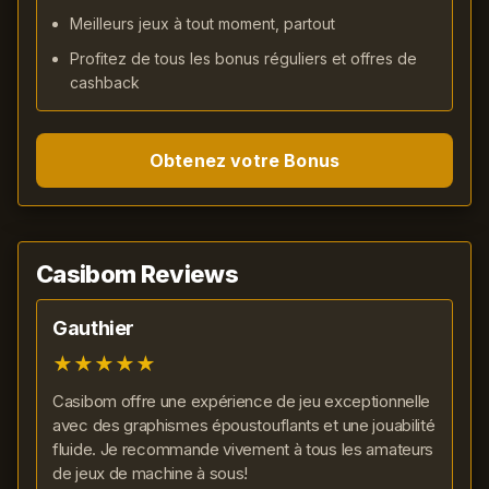
Meilleurs jeux à tout moment, partout
Profitez de tous les bonus réguliers et offres de
cashback
Obtenez votre Bonus
Casibom Reviews
Gauthier
★
★
★
★
★
Casibom offre une expérience de jeu exceptionnelle
avec des graphismes époustouflants et une jouabilité
fluide. Je recommande vivement à tous les amateurs
de jeux de machine à sous!