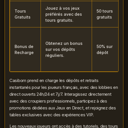
Jouez à vos jeux
D
Tours
50 tours
préférés avec des
m
Gratuits
gratuits
tours gratuits.
r
R
v
Obtenez un bonus
Bonus de
50% sur
c
sur vos dépôts
Recharge
dépôt
p
réguliers.
l
p
Casibom prend en charge les dépôts et retraits
instantanés pour les joueurs français, avec des lobbies en
direct ouverts 24h/24 et 7j/7. Interagissez directement
avec des croupiers professionnels, participez à des
promotions dédiées aux Jeux en Direct, et rejoignez des
tables exclusives avec des expériences VIP.
Les nouveaux joueurs ont accès à des tutoriels, des tours