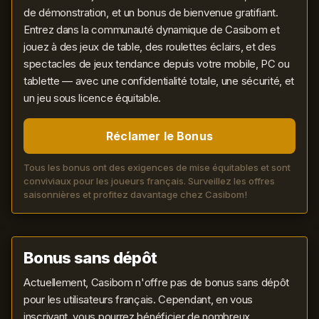
de démonstration, et un bonus de bienvenue gratifiant.
Entrez dans la communauté dynamique de Casibom et
jouez à des jeux de table, des roulettes éclairs, et des
spectacles de jeux tendance depuis votre mobile, PC ou
tablette — avec une confidentialité totale, une sécurité, et
un jeu sous licence équitable.
Réclamer le Bonus
Tous les bonus ont des exigences de mise équitables et sont
conviviaux pour les joueurs français. Surveillez les offres
saisonnières et profitez davantage chez Casibom!
Bonus sans dépôt
Actuellement, Casibom n'offre pas de bonus sans dépôt
pour les utilisateurs français. Cependant, en vous
inscrivant, vous pourrez bénéficier de nombreux