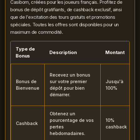
Casibom, créées pour les joueurs français. Profitez de
bonus de dépôt gratifiants, de cashback exclusif, ainsi
que de l'excitation des tours gratuits et promotions
spéciales. Toutes les offres sont disponibles pour un
maximum de commodité.
Type de
Description
Montant
Bonus
R
I
Recevez un bonus
v
Bonus de
sur votre premier
Jusqu'à
s
Bienvenue
dépôt pour bien
100%
d
démarrer.
C
Obtenez un
A
pourcentage de vos
10%
l
Cashback
pertes
cashback
d
hebdomadaires.
c