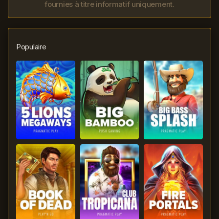
fournies à titre informatif uniquement.
Populaire