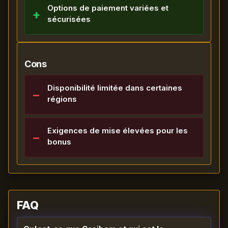
Options de paiement variées et
sécurisées
Cons
Disponibilité limitée dans certaines
régions
Exigences de mise élevées pour les
bonus
FAQ