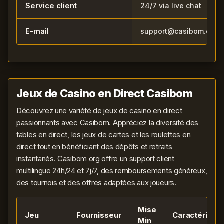
Service client
24/7 via live chat
E-mail
support@casibom.com
Jeux de Casino en Direct Casibom
Découvrez une variété de jeux de casino en direct
passionnants avec Casibom. Appréciez la diversité des
tables en direct, les jeux de cartes et les roulettes en
direct tout en bénéficiant des dépôts et retraits
instantanés. Casibom org offre un support client
multilingue 24h/24 et 7j/7, des remboursements généreux,
des tournois et des offres adaptées aux joueurs.
Mise
Jeu
Fournisseur
Caractéristiq
Min